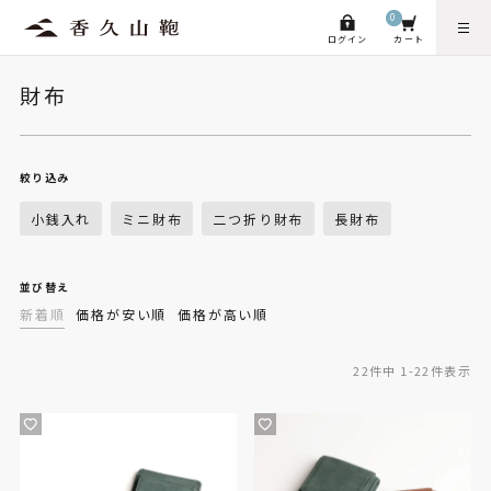
0
ログイン
カート
財布
絞り込み
小銭入れ
ミニ財布
二つ折り財布
長財布
並び替え
新着順
価格が安い順
価格が高い順
22
件中
1
-
22
件表示