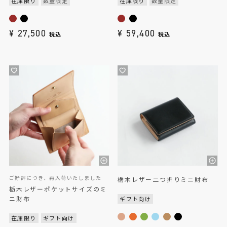
在庫限り
数量限定
在庫限り
数量限定
¥
27,500
¥
59,400
税込
税込
ご好評につき、再入荷いたしました
栃木レザー二つ折りミニ財布
栃木レザーポケットサイズのミ
ニ財布
ギフト向け
在庫限り
ギフト向け