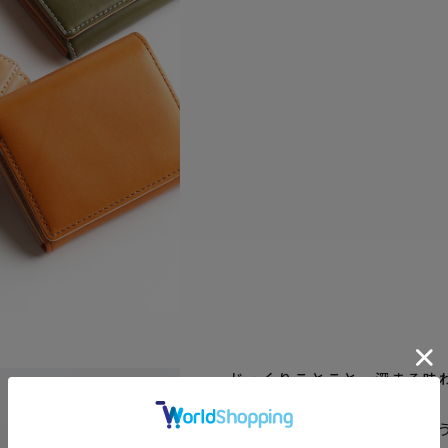
じっくりことこと‥深まる味
「植物タンニン鞣し」とい