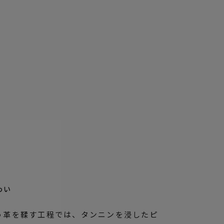
わい
う革を鞣す工程では、タンニンを浸したピ