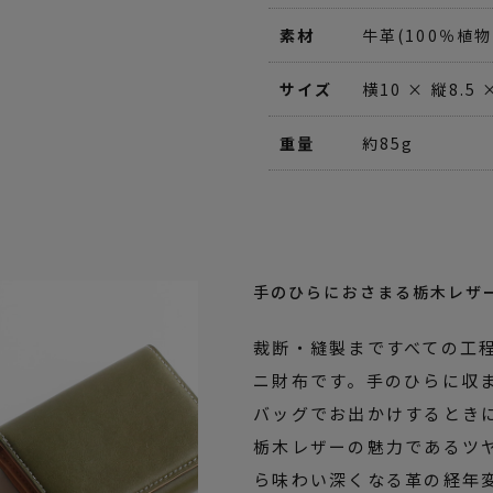
素材
牛革(100％植
サイズ
横10 × 縦8.5 
重量
約85g
手のひらにおさまる栃木レザ
裁断・縫製まですべての工
ニ財布です。手のひらに収
バッグでお出かけするとき
栃木レザーの魅力であるツ
ら味わい深くなる革の経年