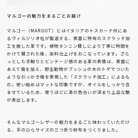
マルゴーの魅力をまるごとお届け
マルゴー（MARGOT）とはイタリアのトスカーナ州にあ
るヴィルジリオ社が製造する、表面に特有のスクラッチ加
工を施した革です。植物タンニン鞣しにより丁寧に時間を
かけて鞣された後、染料仕上げをおこなっています。ざら
っとした手触りとビンテージ感のある革の表情は、表面に
あえて傷を加え、野生動物がブッシュの木のトゲでついた
ような引っかき傷を表現した「スクラッチ加工」によるも
の。使い始めはマットな印象ですが、オイルをしっかり含
ませているため、使うほどに革の色合いが深まり上品な艶
が表出します。
そんなマルゴーレザーの魅力をまるごと味わっていただけ
る、手のひらサイズの三つ折り財布をつくりました。