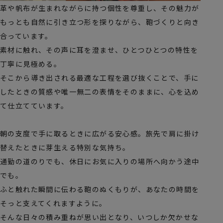
革や帆布が生まれながらに持つ個性を尊重し、その魅力が
もっとも自然に引き立つ形を探りながら、鞄づくりと向き
合っています。
素材に触れ、その声に耳を澄ませ、ひとつひとつの特性を
丁寧に見極める。
そこから導き出される最適な工程を選び抜くことで、手に
したときの質感や唯一無二の表情をそのままに、心を込め
て仕立てています。
朝の支度で手に取るときに広がる安心感。旅先で肩に掛け
替えたときに芽生える特別な気持ち。
通勤の道のりでも、休日にお気に入りの場所へ向かう途中
でも。
ふと触れた瞬間に伝わる鞄のぬくもりが、あなたの時間を
そっと支えてくれますように。
そんな日々の積み重ねが思い出となり、いつしか欠かせな