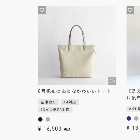
8号帆布のおとなかわいいトート
【洗
け帆
在庫限り
A4対応
A4対
13インチPC対応
¥
13
¥
16,500
税込