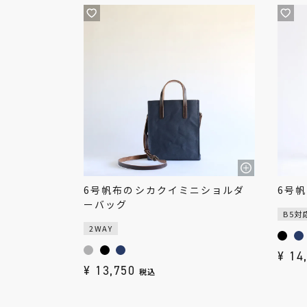
6号帆布のシカクイミニショルダ
6号
ーバッグ
B5対
2WAY
¥
14
¥
13,750
税込