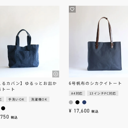
えるカバン】ゆるっとお出か
6号帆布のシカクイトート
布トート
A4対応
13インチPC対応
応
手洗いOK
洗濯機OK
¥
17,600
税込
,750
税込