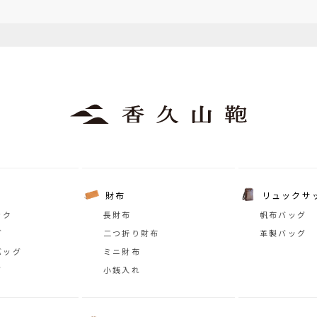
財布
リュックサ
ック
長財布
帆布バッグ
グ
二つ折り財布
革製バッグ
バッグ
ミニ財布
グ
小銭入れ