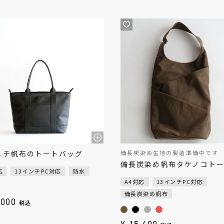
ニチ帆布のトートバッグ
備長炭染め生地の製造準備中です
備長炭染め帆布タケノコト
応
13インチPC対応
防水
A4対応
13インチPC対応
備長炭染め帆布
,000
税込