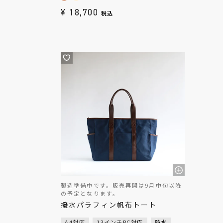
¥
18,700
税込
製造準備中です。販売再開は9月中旬以降
の予定となります。
撥水パラフィン帆布トート
A4対応
13インチPC対応
防水