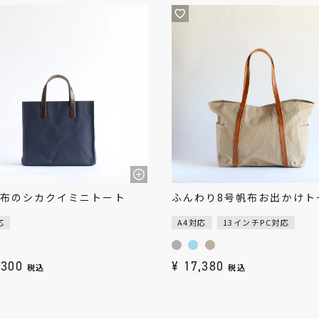
帆布のシカクイミニトート
ふんわり8号帆布お出かけト
応
A4対応
13インチPC対応
,300
¥
17,380
税込
税込