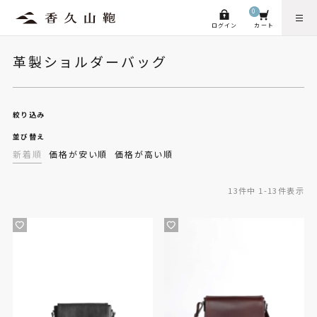
0
ログイン
カート
革製ショルダーバッグ
絞り込み
並び替え
新着順
価格が安い順
価格が高い順
13
件中
1
-
13
件表示