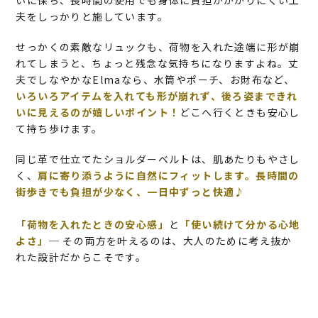
いに保ち、長時間の使用でも身体に負担がかかりにくい工
夫をしっかりと施しています。
せっかくの素敵なリュックも、荷物を入れた途端に形が崩
れてしまうと、ちょっと残念な気持ちになりますよね。丈
夫でしなやかなElmaなら、水筒やポーチ、お財布など、
いろいろアイテムを入れても形が崩れず、後ろ姿まできれ
いに見えるのが嬉しいポイント！
どこへ行くときも安心し
て持ち歩けます。
同じ革で仕立てたショルダーベルトは、肌あたりもやさし
く、
肩に寄り添うように自然にフィットします。長時間の
街歩きでも負担が少なく、一日中ずっと快適♪
「荷物を入れたときの安心感」
と
「使い続けて分かる心地
よさ」
─ その両方を叶えるのは、大人のために考え抜か
れた設計だからこそです。