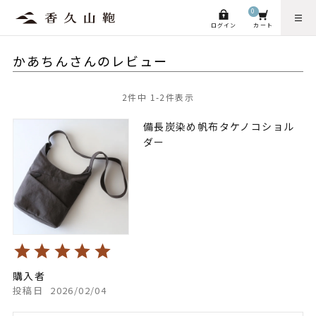
0
ログイン
カート
かあちんさんのレビュー
2
件中
1
-
2
件表示
備長炭染め帆布タケノコショル
ダー
購入者
投稿日
2026/02/04