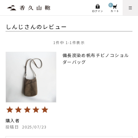
0
ログイン
カート
しんじさんのレビュー
1
件中
1
-
1
件表示
備長炭染め帆布チビノコショル
ダーバッグ
購入者
投稿日
2025/07/23