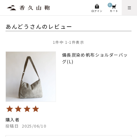
0
ログイン
カート
あんどうさんのレビュー
1
件中
1
-
1
件表示
備長炭染め帆布ショルダーバッ
グ(L)
購入者
投稿日
2025/06/10