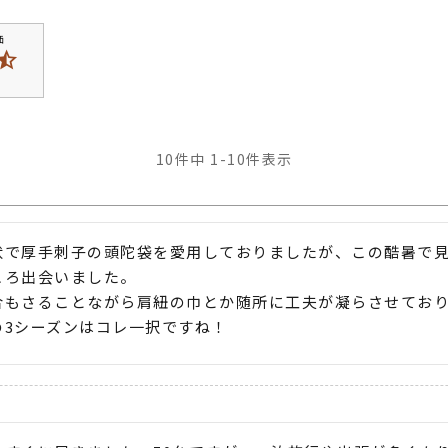
10
件中
1
-
10
件表示
状で厚手刺子の頭陀袋を愛用しておりましたが、この酷暑で
ろ出会いました。

合もさることながら肩紐の巾とか随所に工夫が凝らさせてお
の3シーズンはコレ一択ですね！