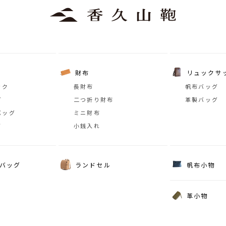
財布
リュックサ
ック
長財布
帆布バッグ
グ
二つ折り財布
革製バッグ
バッグ
ミニ財布
グ
小銭入れ
バッグ
ランドセル
帆布小物
革小物