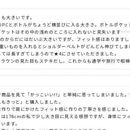
も大きいです。

チのPCとボトルがちょうど横並びに入る大きさ。ボトルポケ
ポケットはその中の浅めのところに入れないと見失います……
女性のからだにはだいぶ大きいですが、フィット感はありますし
、重いものを入れるとショルダーベルトがどんどん伸びてしま
しては長すぎてしまうので★4にさせていただきました。

ブラウンの見た目もステキだし、これからも通学や旅行で相棒
で商品を見て「かっこいい!!」と単純に思ってしまいました
れもきっと」と購入しました。

な作りで肩にかけたフィット感に作りの丁寧さを感じました
さは178cmの私で少し大き目に見える感想ですが、身体にフ
います。
