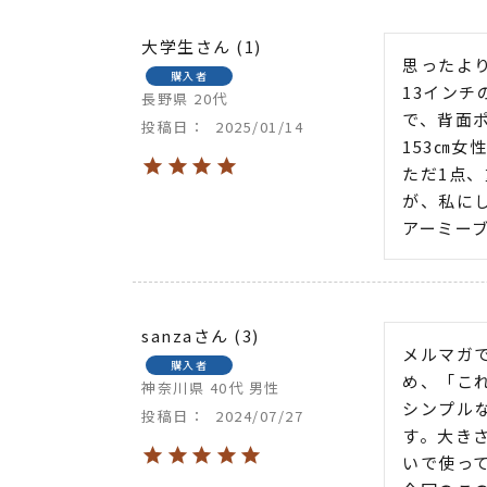
大学生
1
思ったより
購入者
13イン
長野県
20代
で、背面
投稿日
2025/01/14
153㎝
ただ1点
が、私に
アーミー
sanza
3
メルマガ
購入者
め、「こ
神奈川県
40代
男性
シンプル
投稿日
2024/07/27
す。大き
いで使って