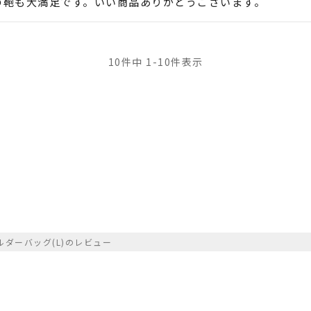
の鞄も大満足です。いい商品ありがとうございます。
10
件中
1
-
10
件表示
ダーバッグ(L)のレビュー