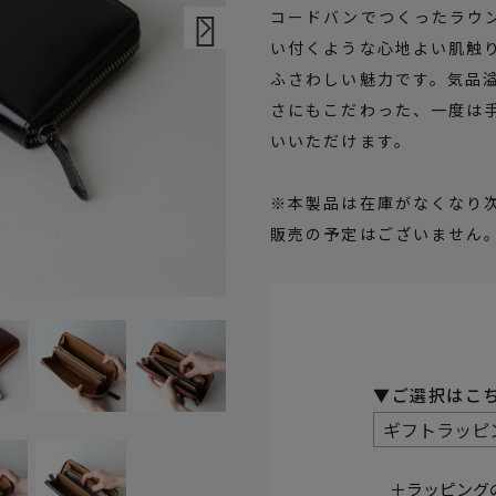
コードバンでつくったラウ
い付くような心地よい肌触
ふさわしい魅力です。気品
さにもこだわった、一度は
いいただけます。
※本製品は在庫がなくなり
販売の予定はございません
バ
(必須)
＋ラッピング