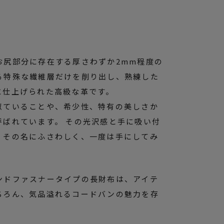
お尻部分に存在する厚さわずか2mm程度の
る特殊な繊維層だけを削り出し、熟練した
に仕上げられた高級な革です。
似ていることや、希少性、特有の美しさか
呼ばれています。 その光沢感と手に吸い付
、その名にふさわしく、一度は手にしてみ
ンドファスナータイプの長財布は、アイテ
ちろん、気品溢れるコードバンの魅力を存
。