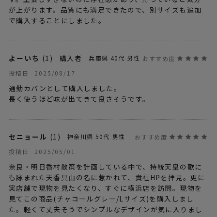
が上がります。品質にも満足できたので、別サイズも追加
で購入することにしました。
よーいち
1
購入者
兵庫県
40代
男性
2025/08/17
投稿日
通勤カバンとして購入しました。

セニョール
1
神奈川県
50代
男性
2025/05/01
投稿日
奈良・明日香村散策を計画している中で、持統天皇の歌に
も詠まれた天香具山の名に惹かれて、貴社HPを拝見。更に
実店舗で現物を見たくなり、すぐに横浜店を訪問。現物を
見てこの商品(チャコールグレー/Lサイズ)を購入しまし
た。軽くて丈夫そうでシンプルなデザインが気に入りまし