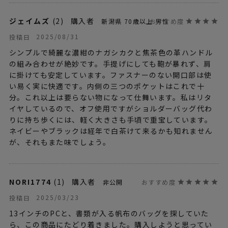
ジェイムズ
2
購入者
新潟県
70歳以上
男性
2025/08/31
投稿日
シンプルで綺麗な濃紺のナガシカクと焦茶色の革ハンドル
の組み合わせが絶妙です。手提げにしても鞄が暴れず、肩
に掛けても安定しています。ファスナーのない開口部は使
い易く実に快適です。内側の三つのポケットはこれで十
分。これ以上は要らない物になって仕舞います。私はリタ
イヤしているので、オフ使用ですがショルダーバッグ代わ
りに持ち歩くには、軽く大きさも手頃で重宝しています。
ネイビーやブラックは経年で白茶けて来るかも知れません
が、それもまた味でしょう。
NORI1774
1
購入者
非公開
2025/03/23
投稿日
13インチのPCと、書類が入る帆布のバッグを探していた
ら、この商品にたどり着きました。購入しようと思ってい