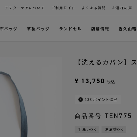
アフターケアについて
ご利用ガイド
よくある質問
お客様の声
布バッグ
革製バッグ
ランドセル
店舗情報
香久山鞄
【洗えるカバン】
¥
13,750
税込
138
ポイント進呈
TEN775
商品番号
手洗いOK
洗濯機OK