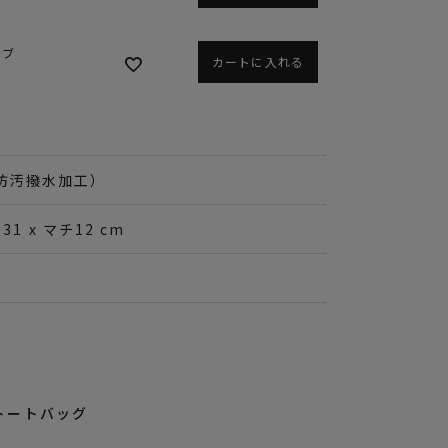
ラブ
カートに入れる
防汚撥水加工）
縦31 x マチ12 cm
トートバッグ