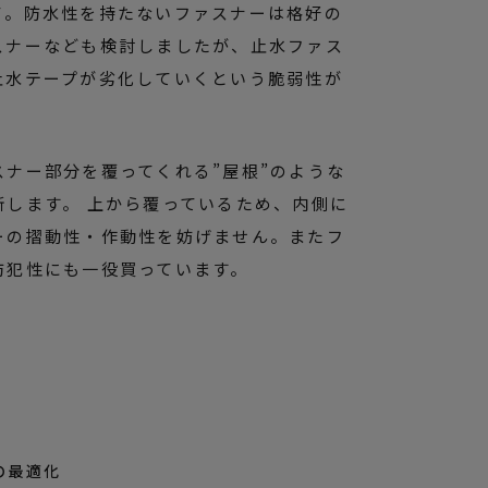
て。防水性を持たないファスナーは格好の
スナーなども検討しましたが、止水ファス
止水テープが劣化していくという脆弱性が
ナー部分を覆ってくれる”屋根”のような
断します。 上から覆っているため、内側に
ーの摺動性・作動性を妨げません。またフ
防犯性にも一役買っています。
の最適化