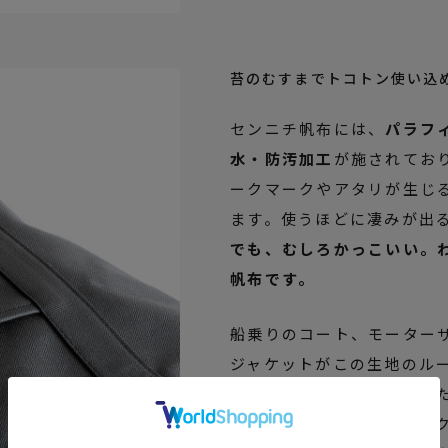
苔のむすまでトコトン使い込
センニチ帆布には、
パラフ
水・防汚加工
が施されてお
ークマークやアタリが生じ
ます。使うほどに凄みが出
でも、むしろかっこいい。
帆布です。
船乗りのコート、モーター
ジャケットがこの生地のル
かベトつきとかはご遠慮し
ティックな作り方をリスペ