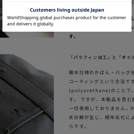
アレンジしているため、安
ご使用開始前にはしっとり
だくほどに適度にこなれて
す。
「パラフィン加工」と「オイ
撥水仕様のかばん・バッグ
コーティングという方法で
(polyurethane)の
す。 ですが、本製品を含む
一切使用しておりません。
水分解が生じ、経年劣化に
らです。