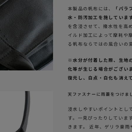
本製品の帆布には、
「パラ
水・防汚加工を施していま
を含浸させて、撥水性を高
イルド加工によって摩耗や
る帆布ならではの風合いの
※水分が付着した際、生地
化等が生じる場合がござい
復元し、白点・白化も消え
天ファスナーに雨蓋をつけま
浸水しやすいポイントとし
す。一見ぴったりしていま
きます。 近年、ゲリラ豪