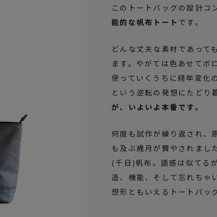
このトートバッグの設計コ
能的な帆布トート
です。
どんな丈夫な素材であって
ます。やがては色あせてボ
使っていくうちに経年変化
という逆転の発想にたどり
が、いよいよ本番です。
何度も試作が繰り返され、原
も及ぶ歳月が費やされました
(千日)帆布。語感は似てる
造、機能、そして忘れちゃ
想形ともいえるトートバッ