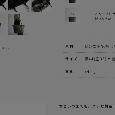
オリーブド
残りわずか
素材
センニチ帆布（
います。
サイズ
横44(底35) x 
重量
745 g
君といつまでも。ズッ友帆布