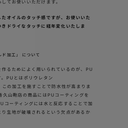
心してお使いいただけます。
したオイルのタッチ感ですが、お使いいた
いきドライなタッチに経年変化いたしま
ルド加工」 について
を作るためによく用いられているのが、PU
す。PUとはポリウレタン
ことで、この加工を施すことで防水性が高まりま
香久山鞄店の商品にはPUコーティングを
PUコーティングには水と反応することで加
より生地が破壊されるという欠点があるか