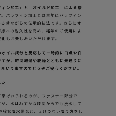
フィン加工」と「オイルド加工」による撥
す。
パラフィン加工とは生地にパラフィン
める昔ながらの伝承的技法です。さらにオ
摩擦への耐久性を高め、経年のご使用によ
変化もお楽しみいただけます。
のオイル成分と反応して一時的に白点や白
ますが、時間経過や乾燥とともに元通りに
てまいりますのでどうぞご安心ください。
した
て挙げれられるのが、ファスナー部分で
すが、水はわずかな隙間からでも浸水して
雨や線状降水帯など、えげつない降り方をし