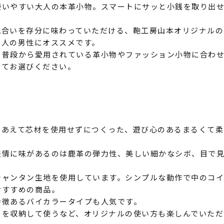
使いやすい大人の本革小物。スマートにサッと小銭を取り出
風合いを存分に味わっていただける、鞄工房山本オリジナルの
大人の男性にオススメです。
。普段から愛用されている革小物やファッション小物に合わ
せてお選びください。
にあえて芯材を使用せずにつくった、遊び心のあるまるくて柔
表情に味があるのは鹿革の弾力性、美しい細かなシボ、目で
シャンタン生地を使用しています。シンプルな動作で中のコ
おすすめの商品。
特徴あるバイカラータイプも人気です。
のを収納して使うなど、オリジナルの使い方も楽しんでいただ