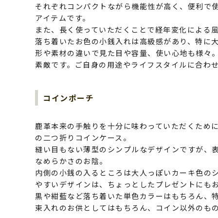
それぞれコンパクトながら機能性が高く、便利で
アイテムです。
また、長く使っていただくことで経年変化による
落ち着いたお色の小銭入れは高級感があり、特に
形や素材の違いで見た目や容量、使い心地も様々
素敵です。ご自身の用途やライフスタイルに合わ
コインポーチ
鹿革本来の手触りを十分に味わっていただくため
の二つ折りコインケース。
縫い目もない薄型のシンプルなデザインですが、
なめらかさのお陰。
内側の小銭の入るところは大人っぽいカーキ色の
やすいデザインは、ちょっとしたプレゼントにも
黒や紺藍など落ち着いた単色カラーはもちろん、
束入れのお供としてはもちろん、コイン以外のも