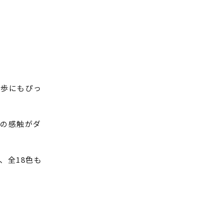
散歩にもぴっ
革の感触がダ
、全18色も