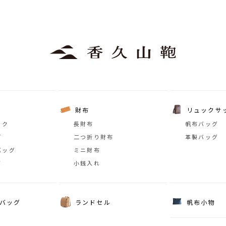
財布
リュックサ
ック
長財布
帆布バッグ
グ
二つ折り財布
革製バッグ
バッグ
ミニ財布
グ
小銭入れ
バッグ
ランドセル
帆布小物