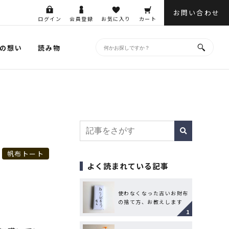
お問い合わせ
ログイン
会員登録
お気に入り
カート
の想い
読み物
帆布トート
よく読まれている記事
使わなくなった古いお財布
の捨て方、お教えします