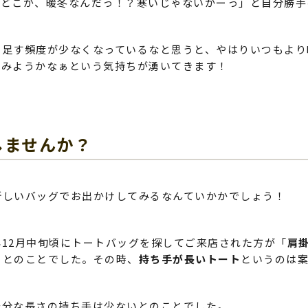
「どこが、暖冬なんだっ！？寒いじゃないかーっ」と自分勝手
い足す頻度が少なくなっているなと思うと、やはりいつもより
てみようかなぁという気持ちが湧いてきます！
しませんか？
新しいバッグでお出かけしてみるなんていかかでしょう！
12月中旬頃にトートバッグを探してご来店された方が「
肩
」とのことでした。その時、
持ち手が長いトート
というのは
十分な長さの持ち手は少ないとのことでした。