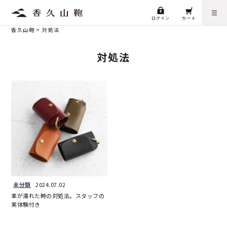
ログイン
カート
香久山鞄
>
対処法
対処法
未分類
2024.07.02
革が濡れた時の対処法。スタッフの
実体験付き